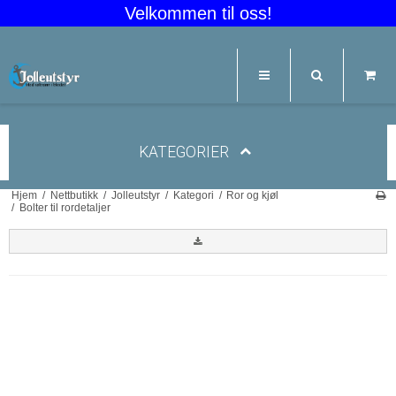
Velkommen til oss!
KATEGORIER
Hjem
/
Nettbutikk
/
Jolleutstyr
/
Kategori
/
Ror og kjøl
/
Bolter til rordetaljer