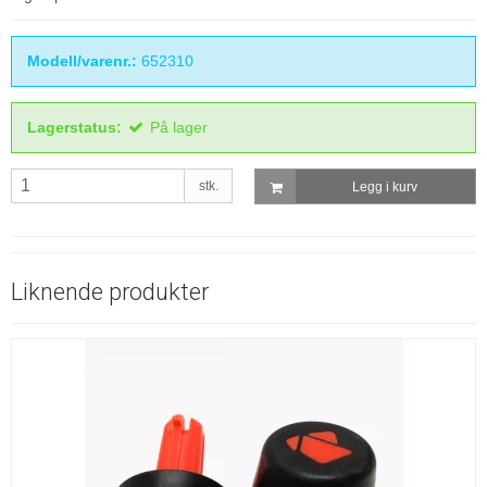
Modell/varenr.:
652310
Lagerstatus:
På lager
stk.
Legg i kurv
Liknende produkter