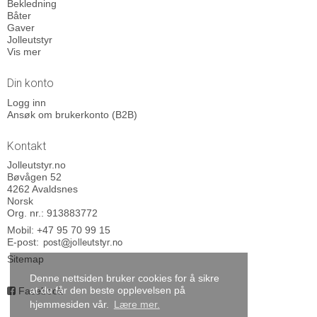
Bekledning
Båter
Gaver
Jolleutstyr
Vis mer
Din konto
Logg inn
Ansøk om brukerkonto (B2B)
Kontakt
Jolleutstyr.no
Bøvågen 52
4262 Avaldsnes
Norsk
Org. nr.: 913883772
Mobil:
+47 95 70 99 15
E-post
:
Sitemap
Denne nettsiden bruker cookies for å sikre
at du får den beste opplevelsen på
Facebook
hjemmesiden vår.
Lære mer.