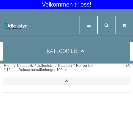
Velkommen til oss!
KATEGORIER
Hjem
/
Nettbutikk
/
Jolleutstyr
/
Kategori
/
Ror og kjøl
/
16 mm Deluxe rorkultforlenger 100 cm