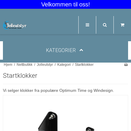
Velkommen til oss!
KATEGORIER
Hjem
/
Nettbutikk
/
Jolleutstyr
/
Kategori
/
Startklokker
Startklokker
Vi selger klokker fra populære Optimum Time og Windesign.