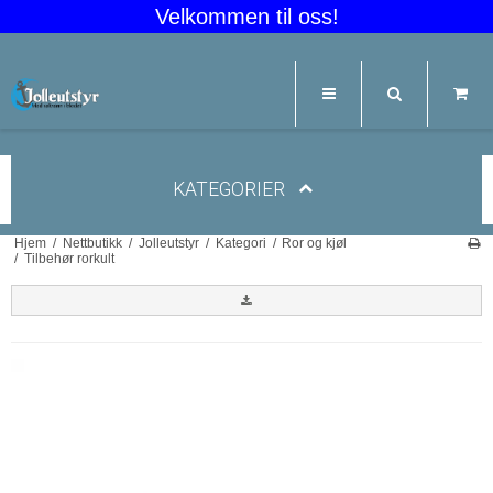
Velkommen til oss!
KATEGORIER
Hjem
/
Nettbutikk
/
Jolleutstyr
/
Kategori
/
Ror og kjøl
/
Tilbehør rorkult