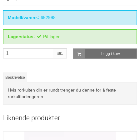
Modell/varenr.:
652998
Lagerstatus:
På lager
stk.
Legg i kurv
Beskrivelse
Hvis rorkulten din er rundt trenger du denne for å feste
rorkultforlengeren.
Liknende produkter