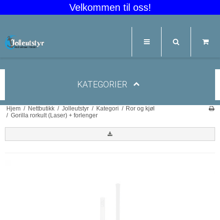
Velkommen til oss!
KATEGORIER
Hjem
/
Nettbutikk
/
Jolleutstyr
/
Kategori
/
Ror og kjøl
/
Gorilla rorkult (Laser) + forlenger