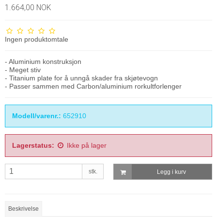
1.664,00 NOK
Ingen produktomtale
- Aluminium konstruksjon
- Meget stiv
- Titanium plate for å unngå skader fra skjøtevogn
- Passer sammen med Carbon/aluminium rorkultforlenger
Modell/varenr.:
652910
Lagerstatus:
Ikke på lager
stk.
Legg i kurv
Beskrivelse