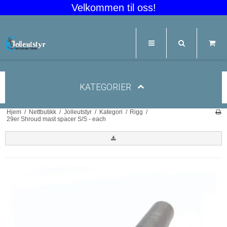
Velkommen til oss!
KATEGORIER
Hjem
/
Nettbutikk
/
Jolleutstyr
/
Kategori
/
Rigg
/
29er Shroud mast spacer S/S - each