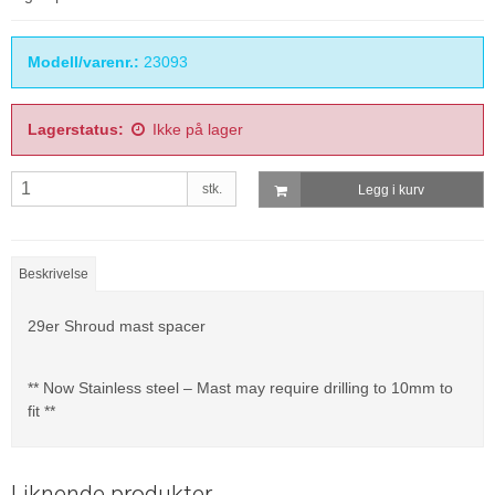
Modell/varenr.:
23093
Lagerstatus:
Ikke på lager
stk.
Legg i kurv
Beskrivelse
29er Shroud mast spacer
** Now Stainless steel – Mast may require drilling to 10mm to
fit **
Liknende produkter