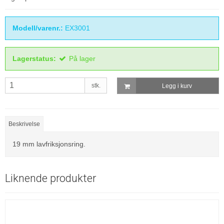
Modell/varenr.:
EX3001
Lagerstatus:
På lager
stk.
Legg i kurv
Beskrivelse
19 mm lavfriksjonsring.
Liknende produkter