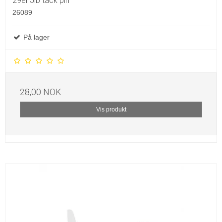
29er Jib tack pin
26089
På lager
28,00 NOK
Vis produkt