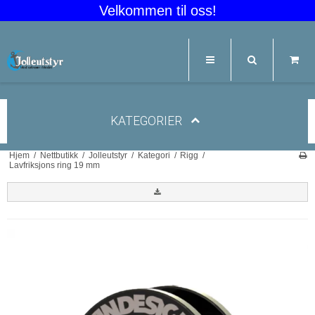
Velkommen til oss!
KATEGORIER
Hjem
/
Nettbutikk
/
Jolleutstyr
/
Kategori
/
Rigg
/
Lavfriksjons ring 19 mm