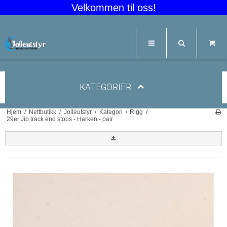
Velkommen til oss!
KATEGORIER
Hjem
/
Nettbutikk
/
Jolleutstyr
/
Kategori
/
Rigg
/
29er Jib track end stops - Harken - pair