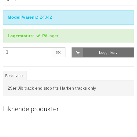
Modell/varenr.:
24042
Lagerstatus:
På lager
stk.
Legg i kurv
Beskrivelse
29er Jib track end stop fits Harken tracks only
Liknende produkter