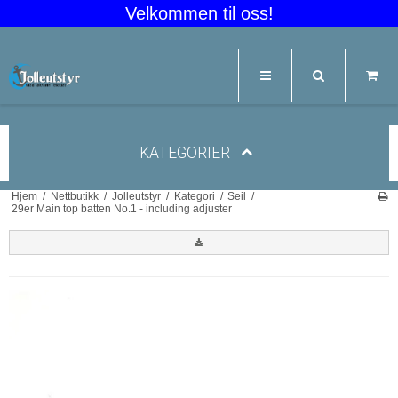
Velkommen til oss!
KATEGORIER
Hjem
/
Nettbutikk
/
Jolleutstyr
/
Kategori
/
Seil
/
29er Main top batten No.1 - including adjuster