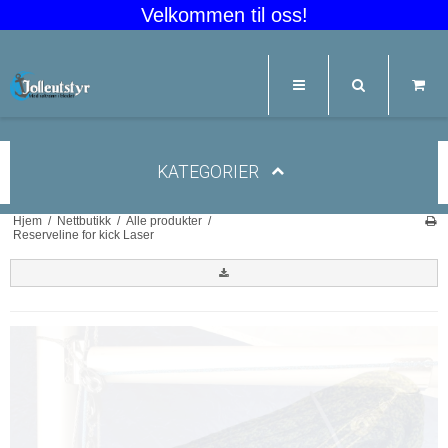
Velkommen til oss!
KATEGORIER
Hjem
/
Nettbutikk
/
Alle produkter
/
Reserveline for kick Laser