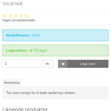
326,00 NOK
Ingen produktomtale
Modell/varenr.:
2216
Lagerstatus:
På lager
stk.
Legg i kurv
Beskrivelse
Tau som trengs for å bytte tauføring i kicken.
Liknende produkter