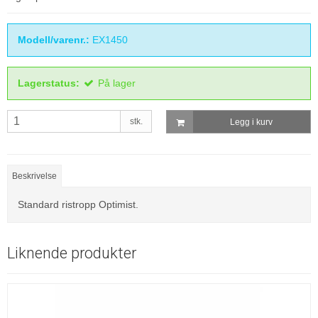
Modell/varenr.:
EX1450
Lagerstatus:
På lager
stk.
Legg i kurv
Beskrivelse
Standard ristropp Optimist.
Liknende produkter