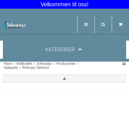
Velkommen til oss!
KATEGORIER
Hjem
/
Nettbutikk
/
Jolleutstyr
/
Produsenter
/
Optiparts
/
Ristropp Optimist