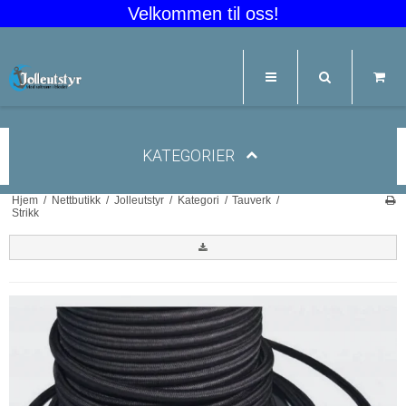
Velkommen til oss!
KATEGORIER
Hjem
/
Nettbutikk
/
Jolleutstyr
/
Kategori
/
Tauverk
/
Strikk