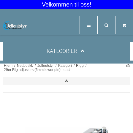
Velkommen til oss!
KATEGORIER
Hjem
/
Nettbutikk
/
Jolleutstyr
/
Kategori
/
Rigg
/
29er Rig adjusters (6mm lower pin) - each