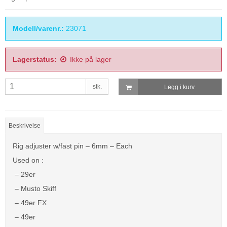
Modell/varenr.:
23071
Lagerstatus:
Ikke på lager
stk.
Legg i kurv
Beskrivelse
Rig adjuster w/fast pin – 6mm – Each
Used on :
– 29er
– Musto Skiff
– 49er FX
– 49er