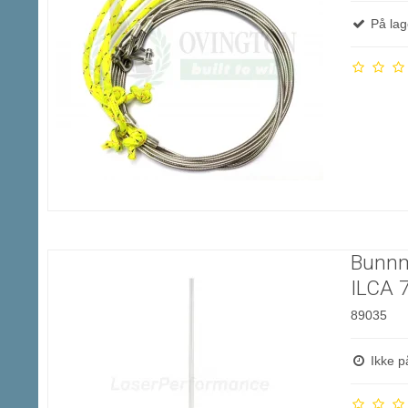
På lag
Bunnm
ILCA 
89035
Ikke p