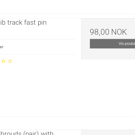
ib track fast pin
98,00 NOK
Vis produ
er
hrouds (pair) with