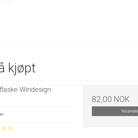
å kjøpt
flaske Windesign
82,00 NOK
Vis produ
er