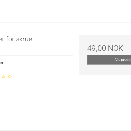
r for skrue
49,00 NOK
Vis produ
er