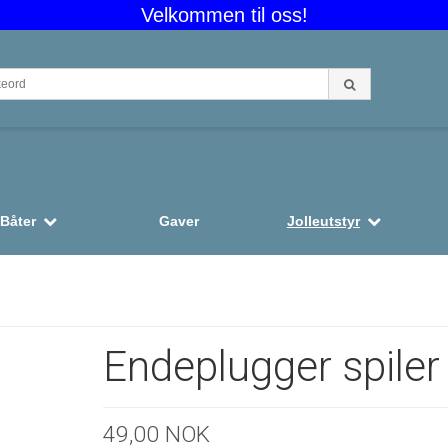
Velkommen til oss!
HJE
Båter
Gaver
Jolleutstyr
Endeplugger spiler
49,00 NOK