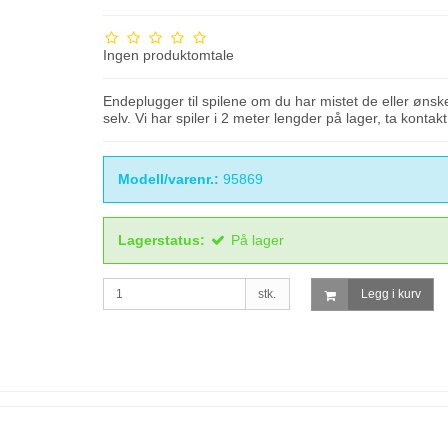
Ingen produktomtale
Endeplugger til spilene om du har mistet de eller ønske
selv. Vi har spiler i 2 meter lengder på lager, ta kontakt
Modell/varenr.:
95869
Lagerstatus:
På lager
stk.
Legg i kurv