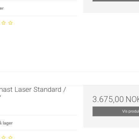
er
ast Laser Standard /
7
3.675,00 NO
Vis produ
å lager