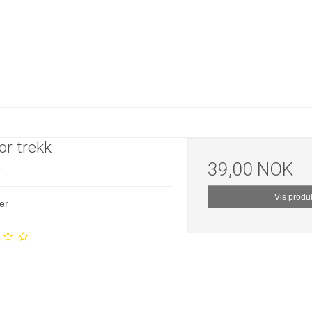
for trekk
39,00 NOK
9
Vis produ
er