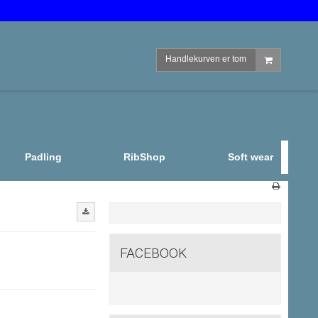
M
NETTBUTIKK
SALGSBETINGELSER
KUNDESERVICE
DIN KONTO
Handlekurven er tom
Padling
RibShop
Soft wear
FACEBOOK