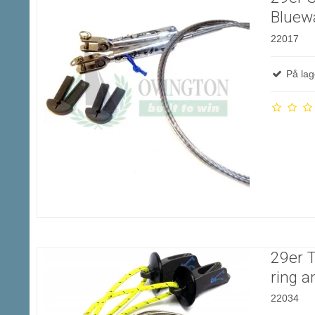
Bluew
22017
På lag
29er T
ring a
22034