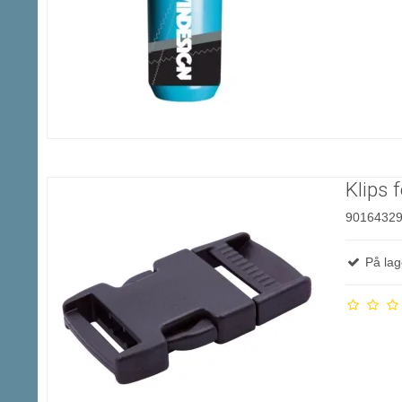
Klips 
9016432
På lag