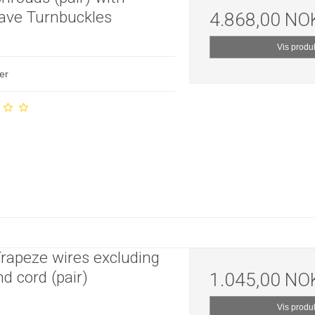
ave Turnbuckles
4.868,00 NO
Vis produ
er
rapeze wires excluding
nd cord (pair)
1.045,00 NO
Vis produ