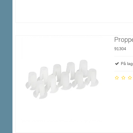
Proppe
91304
På lag