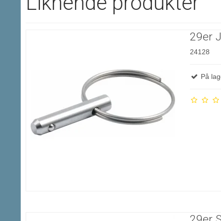
Liknende produkter
29er J
24128
På lag
29er S